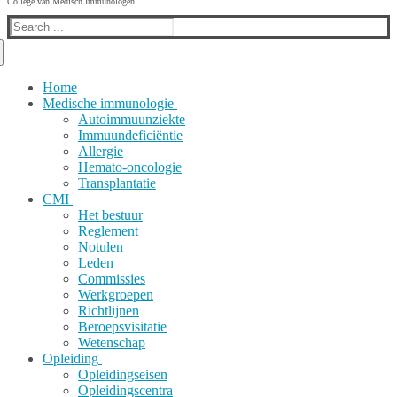
College van Medisch Immunologen
Search
for:
Home
Medische immunologie
Autoimmuunziekte
Immuundeficiëntie
Allergie
Hemato-oncologie
Transplantatie
CMI
Het bestuur
Reglement
Notulen
Leden
Commissies
Werkgroepen
Richtlijnen
Beroepsvisitatie
Wetenschap
Opleiding
Opleidingseisen
Opleidingscentra