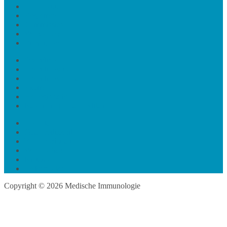
Het bestuur
Reglement
Commissies
Werkgroepen
Richtlijnen
Opleiding
Opleidingseisen
Opleidingscentra
Examen
Herregistratie
Nascholing en accreditatie
Agenda
Geaccrediteerd
Beroepsvisitatie
Wetenschap
Nieuws
Ledenportaal
Copyright © 2026 Medische Immunologie